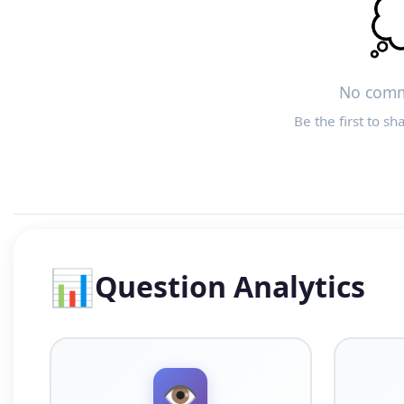

No comm
Be the first to sh
📊
Question Analytics
👁️