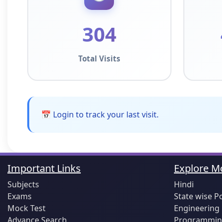
304
Total Visits
📅 Login to track your last visit.
Important Links
Explore Mo
Subjects
Hindi
Exams
State wise P
Mock Test
Engineering
Advance Search
Programming