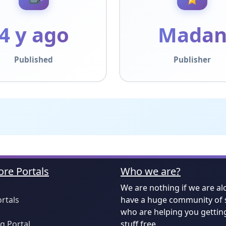
4 y ago
Mada
Published
Publisher
re Portals
Who we are?
We are nothing if we are al
ortals
have a huge community of 
who are helping you gettin
 Portal
stuff free.