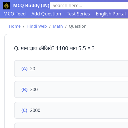
MCQ Buddy (IN)
Search here...
MCQ Feed
Add Question
Test Series
English Portal
Home
Hindi Web
Math
Question
Q. मान ज्ञात कीजिये? 1100 भाग 5.5 = ?
(A)
20
(B)
200
(C)
2000