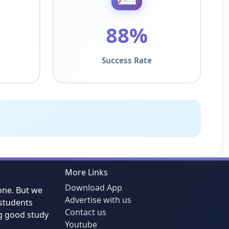
n
88%
Success Rate
More Links
Download App
one. But we
Advertise with us
students
Contact us
g good study
Youtube