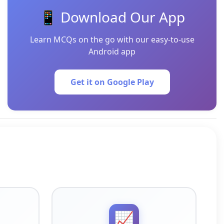
📱 Download Our App
Learn MCQs on the go with our easy-to-use
Android app
Get it on Google Play
📈