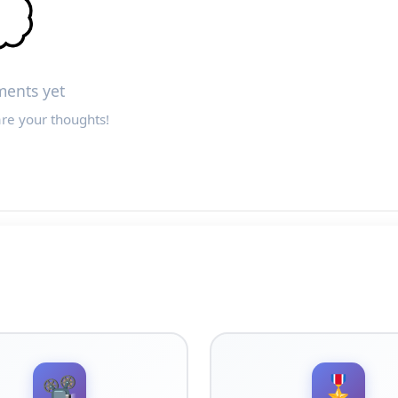

ents yet
are your thoughts!
📽️
🎖️