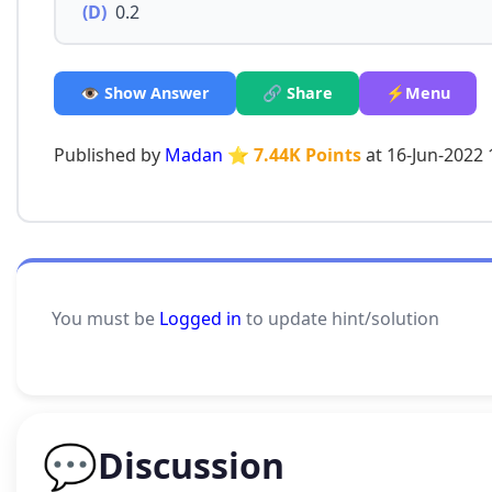
(D)
0.2
👁️ Show Answer
🔗 Share
⚡Menu
Published by
Madan
⭐ 7.44K Points
at 16-Jun-2022 
You must be
Logged in
to update hint/solution
💬
Discussion