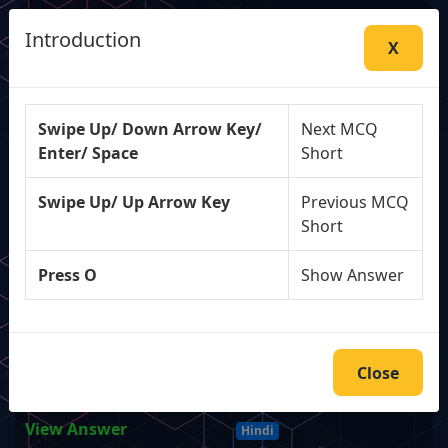
Introduction
mcqbuddy.com-shorts
X
Q. सूक्ष्मजीव, जो बीटी कपास के उत्पादन से
सम्बन्धियत है, वह है, एक :
Swipe Up/ Down Arrow Key/
Next MCQ
Enter/ Space
Short
A
फँफूंद
Swipe Up/ Up Arrow Key
Previous MCQ
Short
B
जीवाणु
Press O
Show Answer
C
नील हरित शैवाल
D
विषाणु
Close
View Answer
Hindi