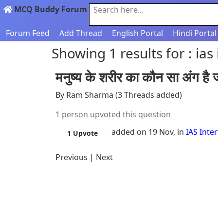
MCQ Buddy Forum
Search here...
Forum Feed
Add Thread
English Portal
Hindi Portal
Showing 1 results for : ias
मनुष्य के शरीर का कौन सा अंग है ज
By Ram Sharma (3 Threads added)
1 person upvoted this question
added on 19 Nov, in
IAS Inte
1
Upvote
Previous
|
Next