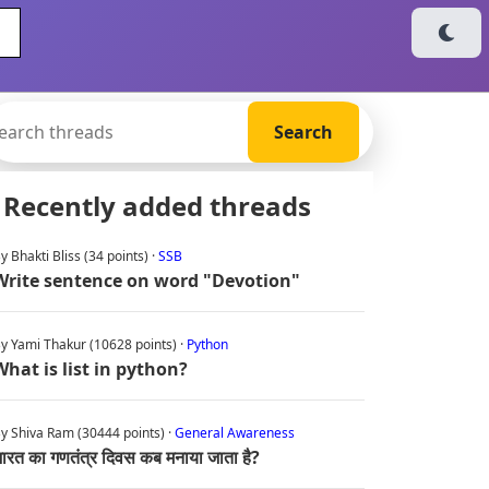
Recently added threads
y Bhakti Bliss (34 points) ·
SSB
Write sentence on word "Devotion"
y Yami Thakur (10628 points) ·
Python
What is list in python?
y Shiva Ram (30444 points) ·
General Awareness
ारत का गणतंत्र दिवस कब मनाया जाता है?