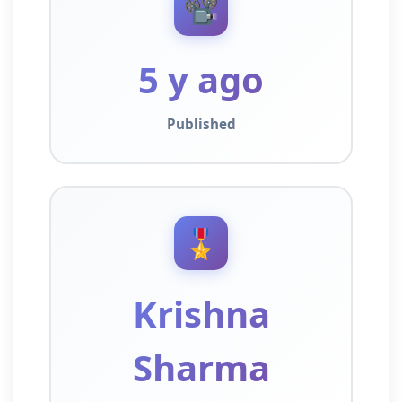
📽️
5 y ago
Published
🎖️
Krishna
Sharma