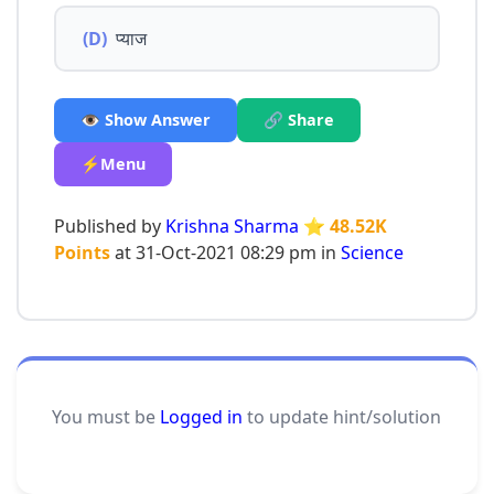
(D)
प्याज
👁️ Show Answer
🔗 Share
⚡Menu
Published by
Krishna Sharma
⭐ 48.52K
Points
at 31-Oct-2021 08:29 pm in
Science
You must be
Logged in
to update hint/solution