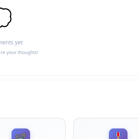

ents yet
are your thoughts!
📽️
🎖️