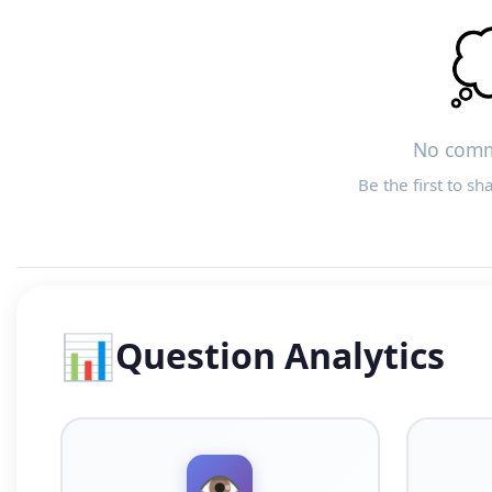

No comm
Be the first to sh
📊
Question Analytics
👁️