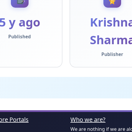
5 y ago
Krishn
Sharm
Published
Publisher
re Portals
Who we are?
We are nothing if we are al