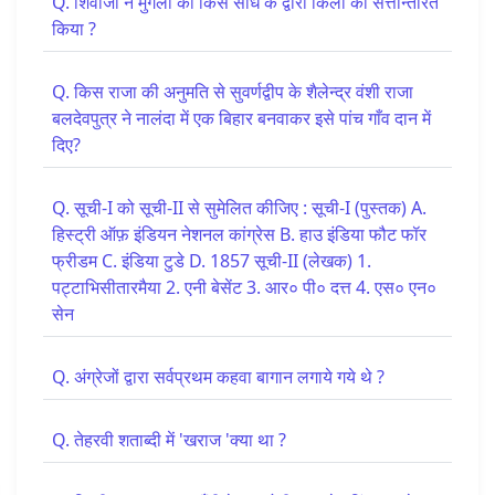
Q. शिवाजी ने मुगलों को किस संधि के द्वारा किलों को सत्तान्तरित
किया ?
Q. किस राजा की अनुमति से सुवर्णद्वीप के शैलेन्द्र वंशी राजा
बलदेवपुत्र ने नालंदा में एक बिहार बनवाकर इसे पांच गाँव दान में
दिए?
Q. सूची-I को सूची-II से सुमेलित कीजिए : सूची-I (पुस्तक) A.
हिस्ट्री ऑफ़ इंडियन नेशनल कांग्रेस B. हाउ इंडिया फौट फॉर
फ्रीडम C. इंडिया टुडे D. 1857 सूची-II (लेखक) 1.
पट्टाभिसीतारमैया 2. एनी बेसेंट 3. आर० पी० दत्त 4. एस० एन०
सेन
Q. अंग्रेजों द्वारा सर्वप्रथम कहवा बागान लगाये गये थे ?
Q. तेहरवी शताब्दी में 'खराज 'क्या था ?