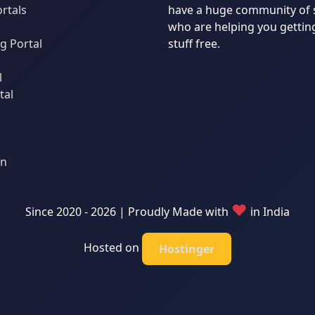
ortals
have a huge community of 
who are helping you gettin
 Portal
stuff free.
l
tal
an
♥
Since 2020 - 2026 | Proudly Made with
in India
Hosted on
Hostinger