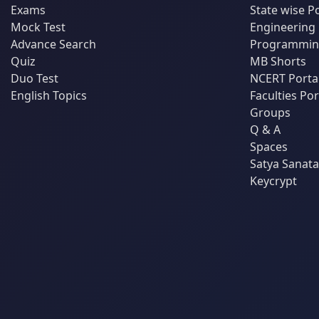
Exams
State wise P
Mock Test
Engineering
Advance Search
Programming
Quiz
MB Shorts
Duo Test
NCERT Porta
English Topics
Faculties Por
Groups
Q & A
Spaces
Satya Sanat
Keycrypt