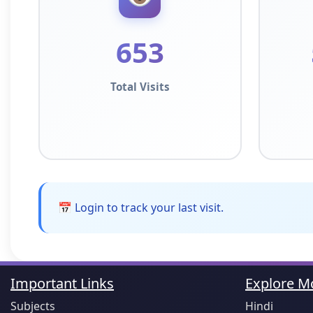
653
Total Visits
📅 Login to track your last visit.
Important Links
Explore Mo
Subjects
Hindi