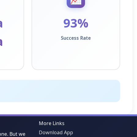
a
93%
a
Success Rate
More Links
Download App
one. But we