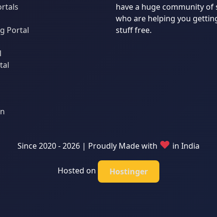
ortals
have a huge community of 
who are helping you gettin
 Portal
stuff free.
l
tal
an
♥
Since 2020 - 2026 | Proudly Made with
in India
Hosted on
Hostinger