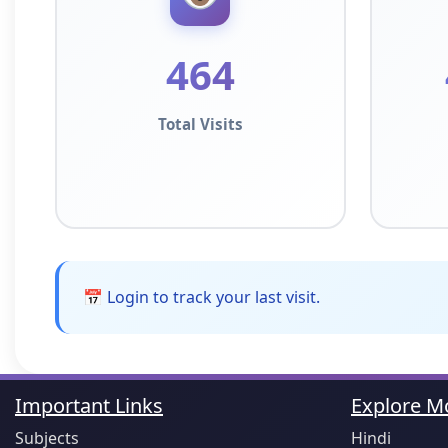
464
Total Visits
📅 Login to track your last visit.
Important Links
Explore Mo
Subjects
Hindi