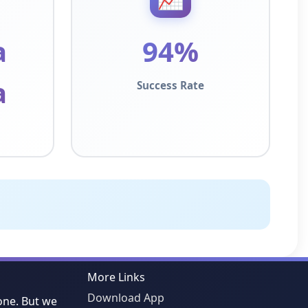
a
94%
a
Success Rate
More Links
Download App
one. But we