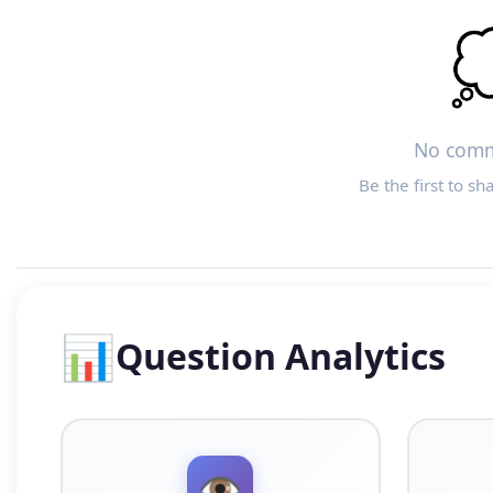

No comm
Be the first to sh
📊
Question Analytics
👁️