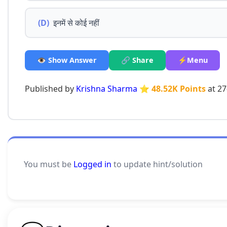
(D)
इनमें से कोई नहीं
👁️ Show Answer
🔗 Share
⚡Menu
Published by
Krishna Sharma
⭐ 48.52K Points
at 27
You must be
Logged in
to update hint/solution