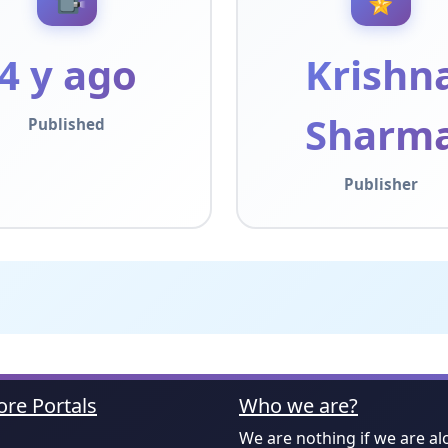
4 y ago
Krishn
Sharm
Published
Publisher
re Portals
Who we are?
We are nothing if we are al