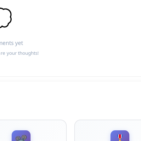

ents yet
are your thoughts!
📽️
🎖️