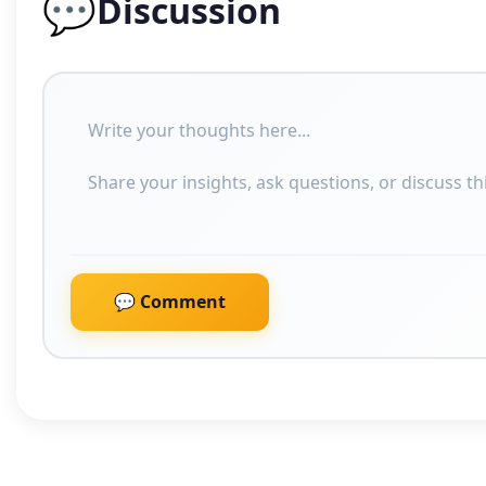
💬
Discussion
💬 Comment