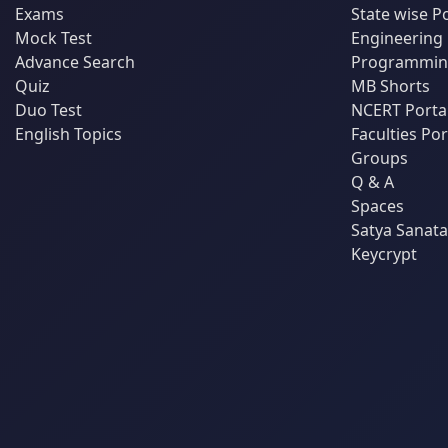
Exams
State wise P
Mock Test
Engineering
Advance Search
Programming
Quiz
MB Shorts
Duo Test
NCERT Porta
English Topics
Faculties Por
Groups
Q & A
Spaces
Satya Sanat
Keycrypt