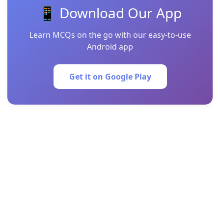
📱 Download Our App
Learn MCQs on the go with our easy-to-use
Android app
Get it on Google Play