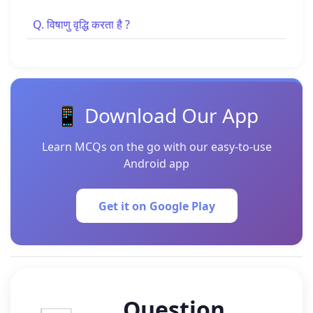
Q. विषाणु वृद्धि करता है ?
📱 Download Our App
Learn MCQs on the go with our easy-to-use
Android app
Get it on Google Play
Question