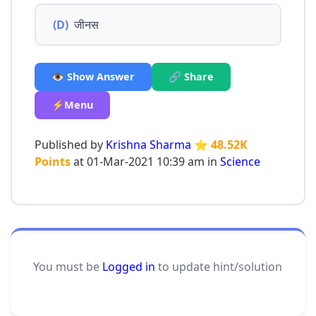
(D)
जीनस
👁️ Show Answer
🔗 Share
⚡Menu
Published by
Krishna Sharma
⭐ 48.52K
Points
at 01-Mar-2021 10:39 am in
Science
You must be
Logged in
to update hint/solution