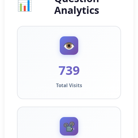
📊
Analytics
👁️
739
Total Visits
📽️