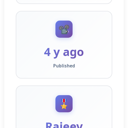
📽️
4 y ago
Published
🎖️
Rajeev