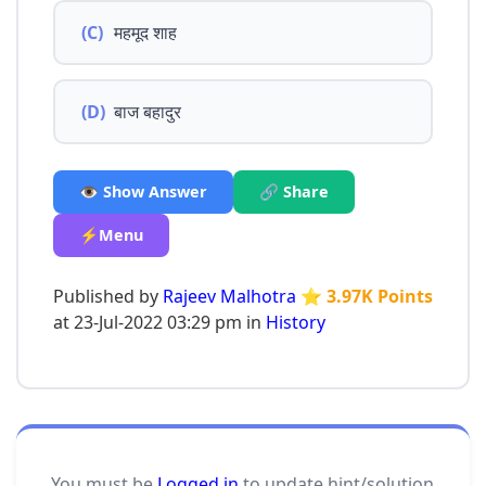
(C)
महमूद शाह
(D)
बाज बहादुर
👁️ Show Answer
🔗 Share
⚡Menu
Published by
Rajeev Malhotra
⭐ 3.97K Points
at 23-Jul-2022 03:29 pm in
History
You must be
Logged in
to update hint/solution