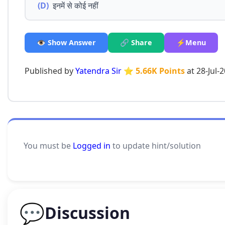
(D)
इनमें से कोई नहीं
👁️ Show Answer
🔗 Share
⚡Menu
Published by
Yatendra Sir
⭐ 5.66K Points
at 28-Jul-
You must be
Logged in
to update hint/solution
💬
Discussion