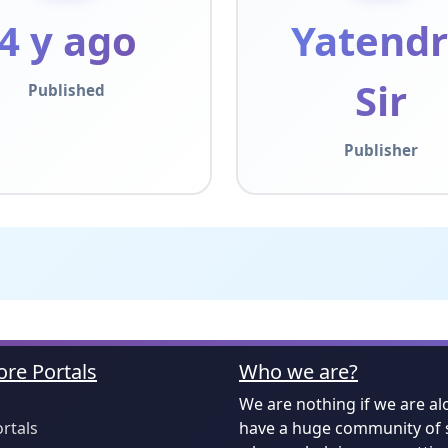
4 y ago
Yatend
Sir
Published
Publisher
re Portals
Who we are?
We are nothing if we are al
ortals
have a huge community of 