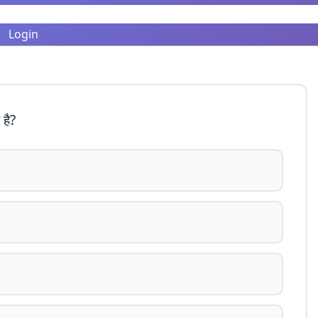
Login
है?