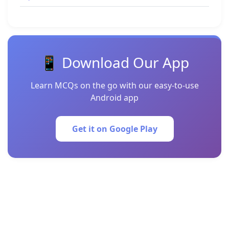
📱 Download Our App
Learn MCQs on the go with our easy-to-use
Android app
Get it on Google Play