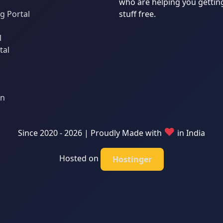
who are helping you gettin
 Portal
stuff free.
l
tal
an
♥
Since 2020 - 2026 | Proudly Made with
in India
Hosted on
Hostinger