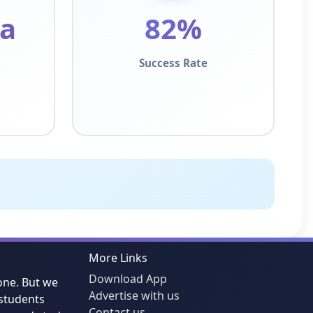
ra
82%
Success Rate
More Links
Download App
one. But we
Advertise with us
students
Contact us