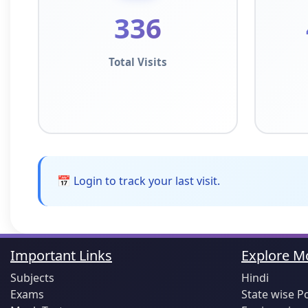
336
Total Visits
📅 Login to track your last visit.
Important Links
Explore Mo
Subjects
Hindi
Exams
State wise P