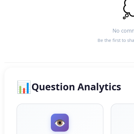

No comm
Be the first to sh
📊
Question Analytics
👁️