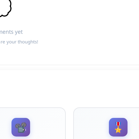

ents yet
are your thoughts!
📽️
🎖️