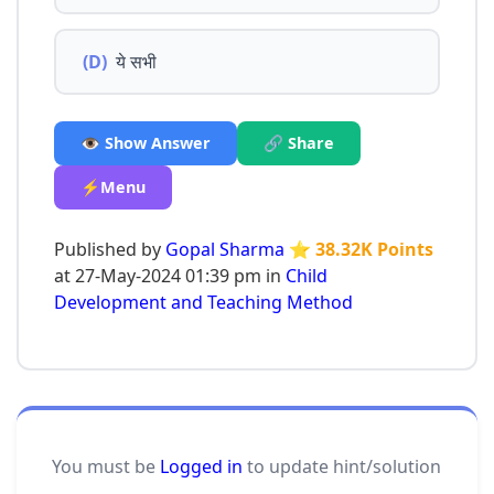
(D)
ये सभी
👁️ Show Answer
🔗 Share
⚡Menu
Published by
Gopal Sharma
⭐ 38.32K Points
at 27-May-2024 01:39 pm in
Child
Development and Teaching Method
You must be
Logged in
to update hint/solution