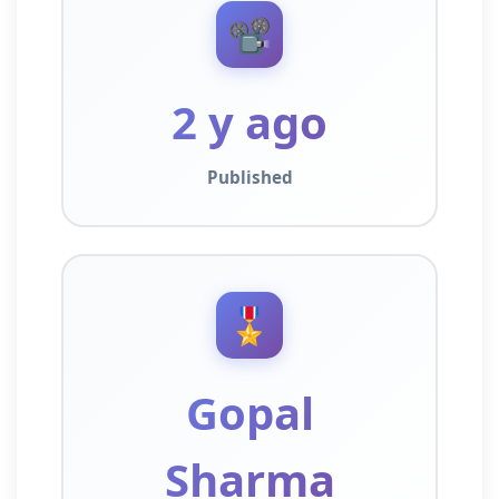
📽️
2 y ago
Published
🎖️
Gopal
Sharma