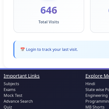
646
Total Visits
📅 Login to track your last visit.
Important Links
Explore Mo
Subjects
Hindi
Exams
State wise P
Mock Test
Engineering
Advance Search
Programming
Quiz
MB Shorts