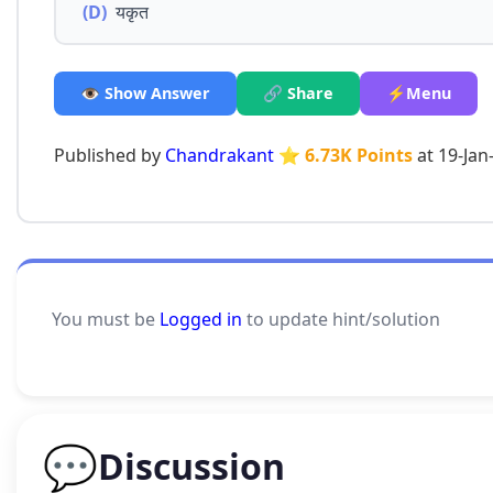
(D)
यकृत
👁️ Show Answer
🔗 Share
⚡Menu
Published by
Chandrakant
⭐ 6.73K Points
at 19-Jan
You must be
Logged in
to update hint/solution
💬
Discussion