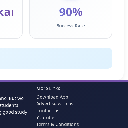
kant
90%
Success Rate
More Links
Download App
one. But we
Advertise with us
students
Contact us
g good study
Youtube
Terms & Conditions