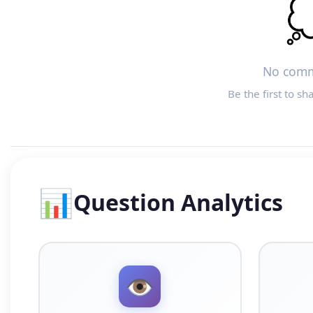

No comm
Be the first to sh
📊
Question Analytics
👁️