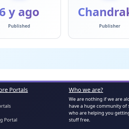
6 y ago
Chandra
Published
Publisher
re Portals
Who we are?
We are nothing if we are al
ortals
have a huge community of 
who are helping you gettin
 Portal
stuff free.