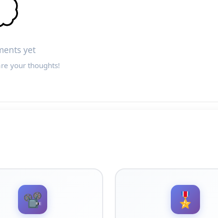

ents yet
are your thoughts!
📽️
🎖️