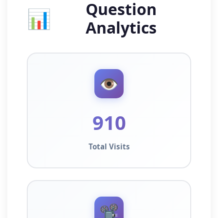
Question
📊
Analytics
👁️
910
Total Visits
📽️