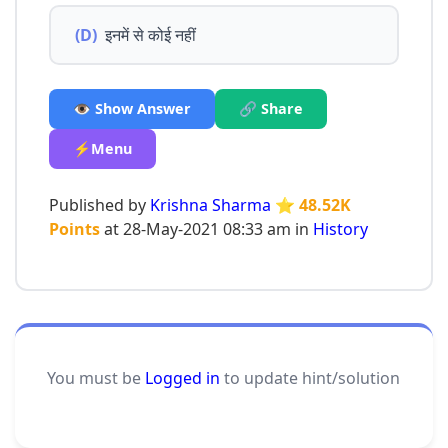
(D)
इनमें से कोई नहीं
👁️ Show Answer
🔗 Share
⚡Menu
Published by
Krishna Sharma
⭐ 48.52K
Points
at 28-May-2021 08:33 am in
History
You must be
Logged in
to update hint/solution