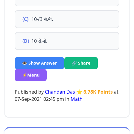
(C)
10√3 से.मी.
(D)
10 से.मी.
👁️ Show Answer
🔗 Share
⚡Menu
Published by
Chandan Das
⭐ 6.78K Points
at
07-Sep-2021 02:45 pm in
Math