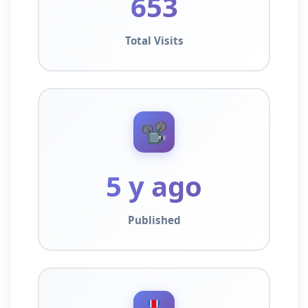
653
Total Visits
📽️
5 y ago
Published