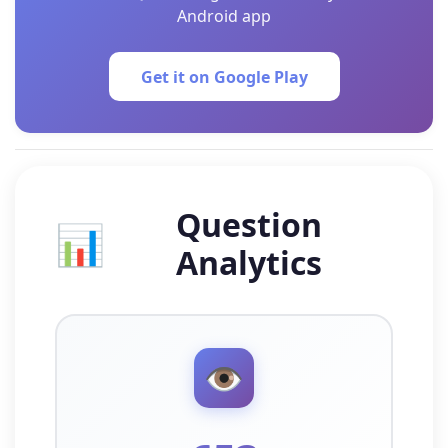
Android app
Get it on Google Play
Question
📊
Analytics
👁️