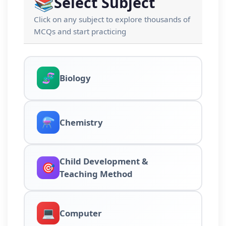
📚
Select Subject
Click on any subject to explore thousands of
MCQs and start practicing
🧬
Biology
⚗️
Chemistry
Child Development &
🎯
Teaching Method
💻
Computer