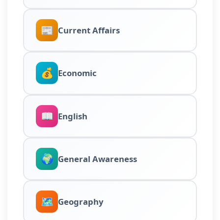
📰
Current Affairs
💰
Economic
📖
English
🌍
General Awareness
🗺️
Geography