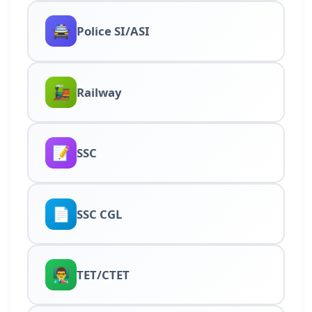
🚔
Police SI/ASI
🚂
Railway
📝
SSC
📄
SSC CGL
👨‍🏫
TET/CTET