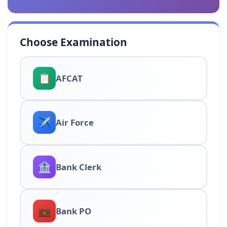
Choose Examination
📋
AFCAT
✈️
Air Force
🏦
Bank Clerk
💼
Bank PO