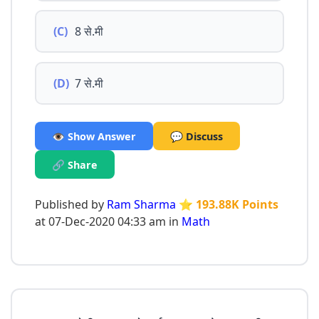
(C)
8 से.मी
(D)
7 से.मी
👁️ Show Answer
💬 Discuss
🔗 Share
Published by
Ram Sharma
⭐ 193.88K Points
at 07-Dec-2020 04:33 am in
Math