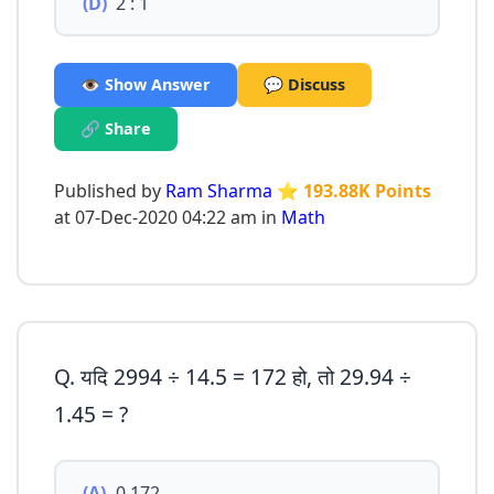
(D)
2 : 1
👁️ Show Answer
💬 Discuss
🔗 Share
Published by
Ram Sharma
⭐ 193.88K Points
at 07-Dec-2020 04:22 am in
Math
Q. यदि 2994 ÷ 14.5 = 172 हो, तो 29.94 ÷
1.45 = ?
(A)
0.172