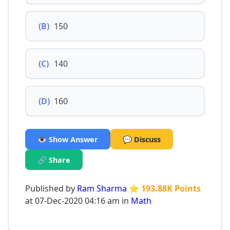
(B)
150
(C)
140
(D)
160
👁️ Show Answer
💬 Discuss
🔗 Share
Published by
Ram Sharma
⭐ 193.88K Points
at 07-Dec-2020 04:16 am in
Math