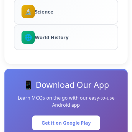
🔬
Science
🌐
World History
📱 Download Our App
Learn MCQs on the go with our easy-to-use
Android app
Get it on Google Play