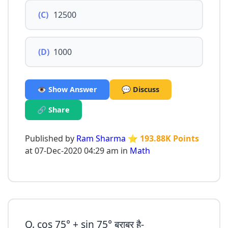
(C)
12500
(D)
1000
👁️ Show Answer
💬 Discuss
🔗 Share
Published by
Ram Sharma
⭐ 193.88K Points
at 07-Dec-2020 04:29 am in
Math
Q. cos 75° + sin 75° बराबर है-