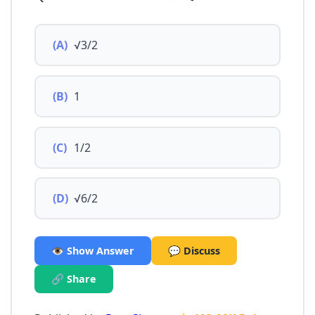
(A)
√3/2
(B)
1
(C)
1/2
(D)
√6/2
👁️ Show Answer
💬 Discuss
🔗 Share