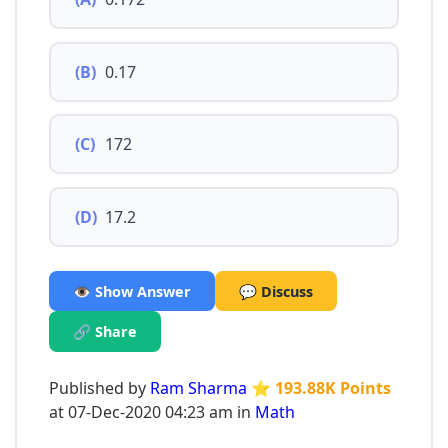
(B)
0.17
(C)
172
(D)
17.2
👁️ Show Answer
💬 Discuss
🔗 Share
Published by
Ram Sharma
⭐ 193.88K Points
at 07-Dec-2020 04:23 am in
Math