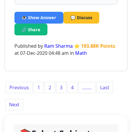
👁️ Show Answer
💬 Discuss
🔗 Share
Published by
Ram Sharma
⭐ 193.88K Points
at 07-Dec-2020 04:48 am in
Math
Previous
1
2
3
4
........
Last
Next