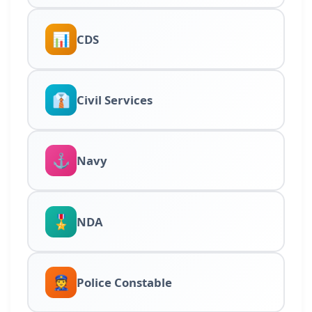
📊
CDS
👔
Civil Services
⚓
Navy
🎖️
NDA
👮
Police Constable