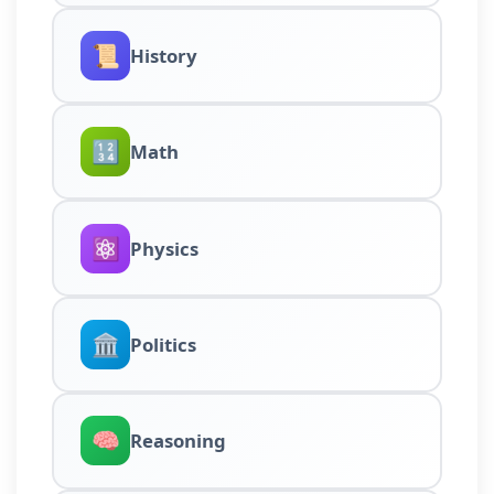
📜
History
🔢
Math
⚛️
Physics
🏛️
Politics
🧠
Reasoning