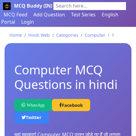
MCQ Buddy (IN)
Search here...
MCQ Feed
Add Question
Test Series
English
Portal
Login
Home
Hindi Web
Categories
Computer
1
Computer MCQ
Questions in hindi
Facebook
WhatsApp
Twitter
यहां महत्वपूर्ण Computer MCQ प्रश्न जोड़े गए हैं जो लगभग