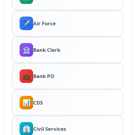
✈️
Air Force
🏦
Bank Clerk
💼
Bank PO
📊
CDS
👔
Civil Services