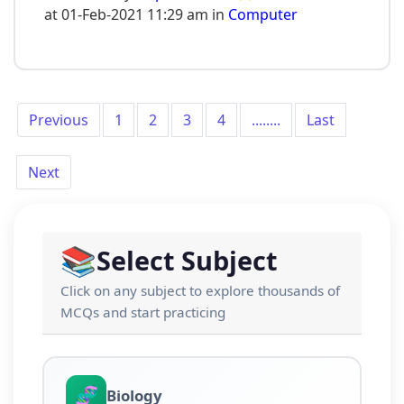
at 01-Feb-2021 11:29 am in
Computer
Previous
1
2
3
4
........
Last
Next
📚
Select Subject
Click on any subject to explore thousands of
MCQs and start practicing
🧬
Biology