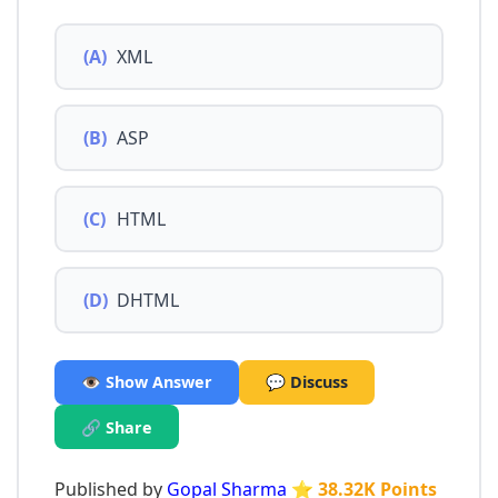
(A)
XML
(B)
ASP
(C)
HTML
(D)
DHTML
👁️ Show Answer
💬 Discuss
🔗 Share
Published by
Gopal Sharma
⭐ 38.32K Points