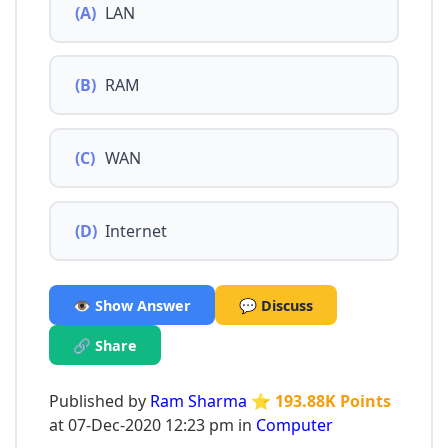
(A)
LAN
(B)
RAM
(C)
WAN
(D)
Internet
👁️ Show Answer
💬 Discuss
🔗 Share
Published by
Ram Sharma
⭐ 193.88K Points
at 07-Dec-2020 12:23 pm in
Computer