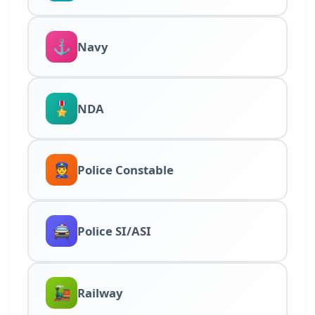
⚓
Navy
🎖️
NDA
👮
Police Constable
🚔
Police SI/ASI
🚂
Railway