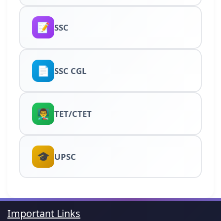
📝
SSC
📄
SSC CGL
👨‍🏫
TET/CTET
🎓
UPSC
Important Links