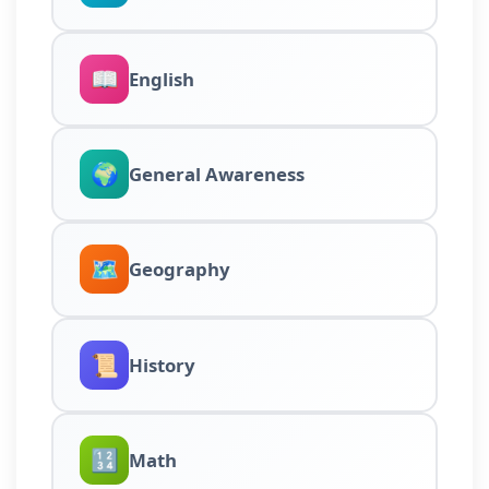
📖
English
🌍
General Awareness
🗺️
Geography
📜
History
🔢
Math