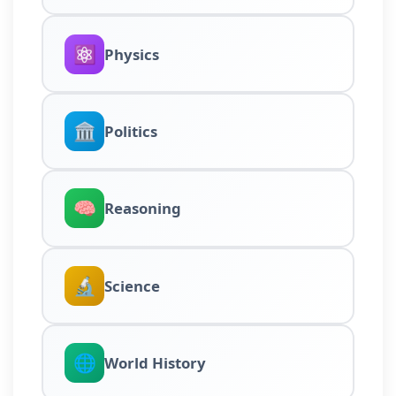
⚛️
Physics
🏛️
Politics
🧠
Reasoning
🔬
Science
🌐
World History