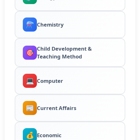
⚗️
Chemistry
Child Development &
🎯
Teaching Method
💻
Computer
📰
Current Affairs
💰
Economic