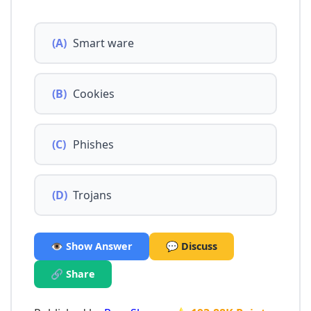
(A)
Smart ware
(B)
Cookies
(C)
Phishes
(D)
Trojans
👁️ Show Answer
💬 Discuss
🔗 Share