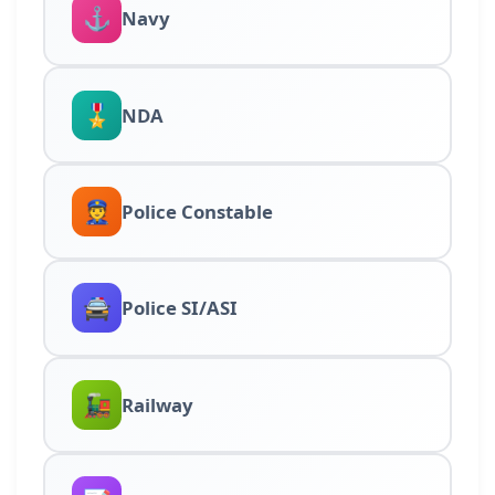
⚓
Navy
🎖️
NDA
👮
Police Constable
🚔
Police SI/ASI
🚂
Railway