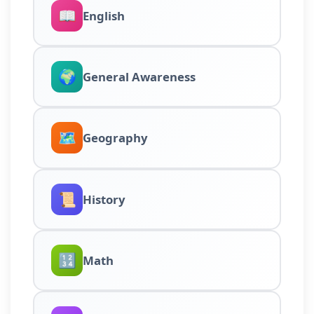
📖
English
🌍
General Awareness
🗺️
Geography
📜
History
🔢
Math