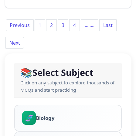
Previous
1
2
3
4
........
Last
Next
📚
Select Subject
Click on any subject to explore thousands of
MCQs and start practicing
🧬
Biology