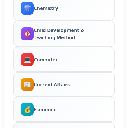
⚗️
Chemistry
Child Development &
🎯
Teaching Method
💻
Computer
📰
Current Affairs
💰
Economic