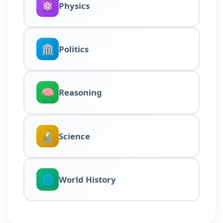
⚛️
Physics
🏛️
Politics
🧠
Reasoning
🔬
Science
🌐
World History