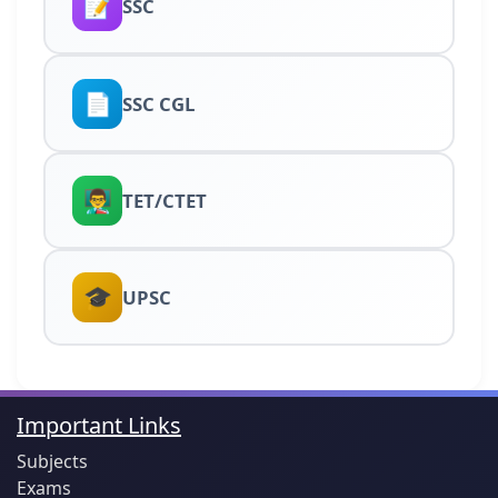
📝
SSC
📄
SSC CGL
👨‍🏫
TET/CTET
🎓
UPSC
Important Links
Subjects
Exams