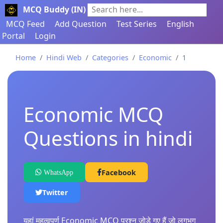
MCQ Buddy (IN)
Search here...
MCQ Feed
Add Question
Test Series
English
Portal
Login
Home
Hindi Web
Categories
Economic
1
Economic MCQ
Questions in hindi
Facebook
WhatsApp
Twitter
यहां महत्वपूर्ण Economic MCQ प्रश्न जोड़े गए हैं जो लगभग