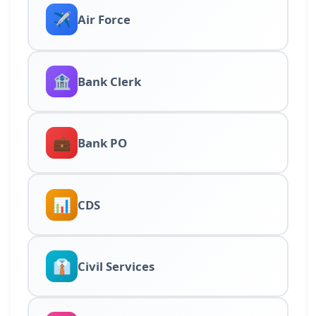
✈️
Air Force
🏦
Bank Clerk
💼
Bank PO
📊
CDS
👔
Civil Services