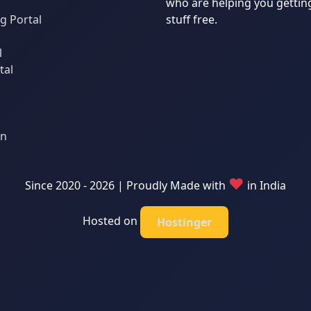
who are helping you gettin
 Portal
stuff free.
l
tal
an
♥
Since 2020 - 2026 | Proudly Made with
in India
Hosted on
Hostinger