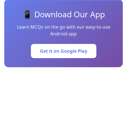
📱 Download Our App
Learn MCQs on the go with our easy-to-use
Android app
Get it on Google Play