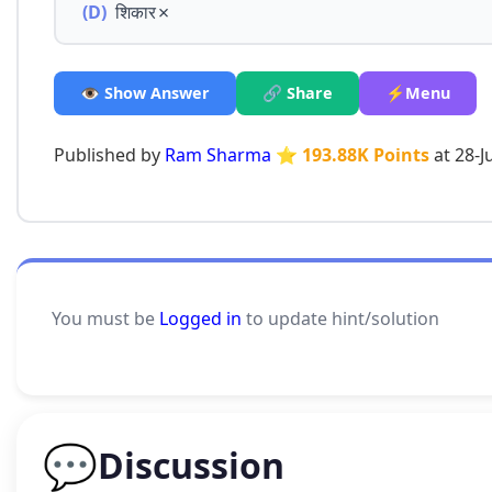
(D)
शिकार✗
👁️ Show Answer
🔗 Share
⚡Menu
Published by
Ram Sharma
⭐ 193.88K Points
at 28-J
You must be
Logged in
to update hint/solution
💬
Discussion