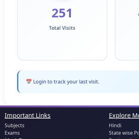
251
Total Visits
📅 Login to track your last visit.
Important Links
Explore Mo
Subjects
Hindi
Exams
State wise P