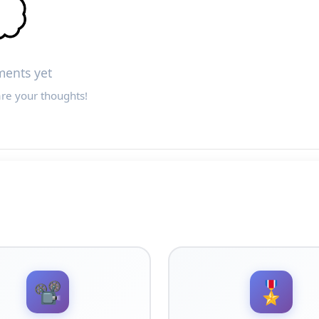

ents yet
are your thoughts!
📽️
🎖️