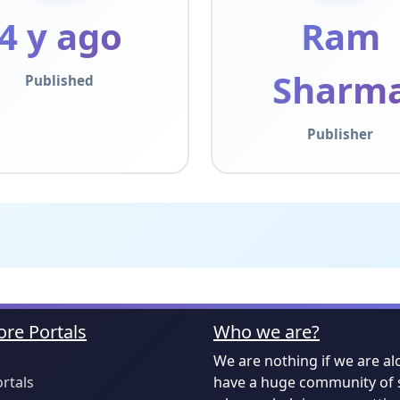
4 y ago
Ram
Sharm
Published
Publisher
re Portals
Who we are?
We are nothing if we are al
ortals
have a huge community of 