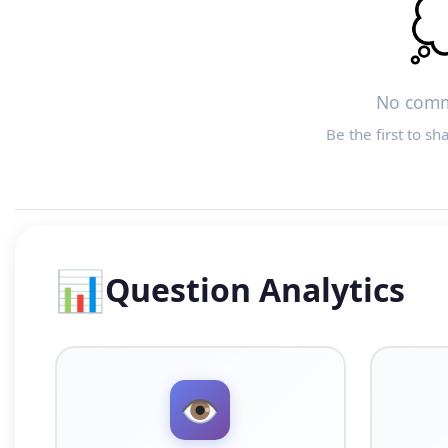

No comm
Be the first to sh
📊
Question Analytics
👁️