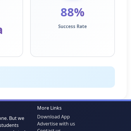
88%
a
Success Rate
More Links
Download App
one. But we
Advertise with us
students
Contact us