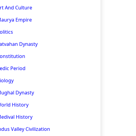
rt And Culture
aurya Empire
olitics
atvahan Dynasty
onstitution
edic Period
iology
ughal Dynasty
orld History
edival History
ndus Valley Civilization