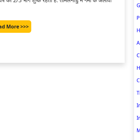
ष का 2/3 भाग शुष्क रहता है. तमिलनाडु में गर्मी के अलावा 
G
P
ad More >>>
H
A
C
H
C
T
I
I
M