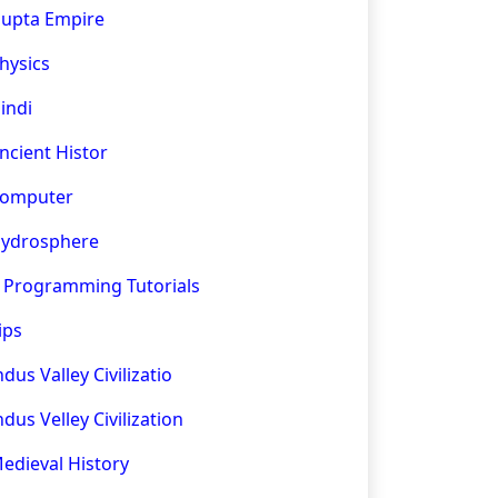
upta Empire
hysics
indi
ncient Histor
omputer
ydrosphere
 Programming Tutorials
ips
ndus Valley Civilizatio
ndus Velley Civilization
edieval History