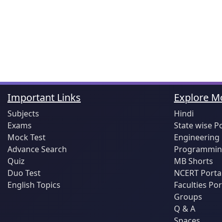
Important Links
Explore Mo
Subjects
Hindi
Exams
State wise P
Mock Test
Engineering
Advance Search
Programming
Quiz
MB Shorts
Duo Test
NCERT Porta
English Topics
Faculties Por
Groups
Q & A
Spaces