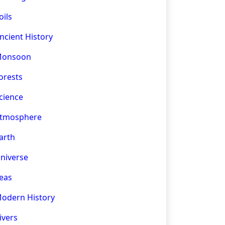
oils
ncient History
onsoon
orests
cience
tmosphere
arth
niverse
eas
odern History
ivers