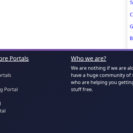
T
C
G
B
re Portals
Who we are?
We are nothing if we are al
ortals
have a huge community of 
who are helping you gettin
 Portal
stuff free.
l
tal