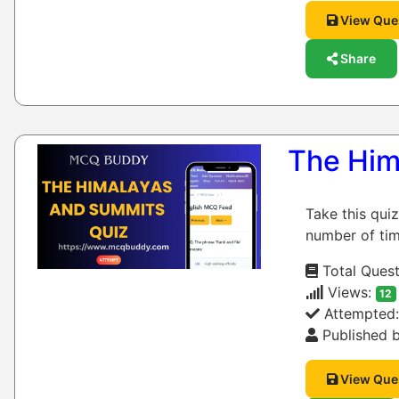
View Que
Share
The Him
Take this qui
number of tim
Total Quest
Views:
12
Attempted
Published b
View Que