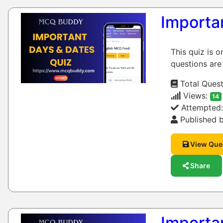
Importa
This quiz is 
questions are
Total Quest
Views:
14
Attempted
Published b
View Que
Share
Importan