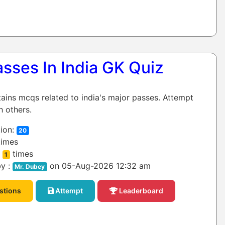
sses In India GK Quiz
tains mcqs related to india's major passes. Attempt
h others.
ion:
20
imes
:
times
1
y :
on 05-Aug-2026 12:32 am
Mr. Dubey
stions
Attempt
Leaderboard