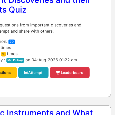
ts Quiz
 questions from important discoveries and
tempt and share with others.
ion:
20
times
:
times
2
y :
on 04-Aug-2026 01:22 am
Mr. Dubey
stions
Attempt
Leaderboard
fic Instruments and What