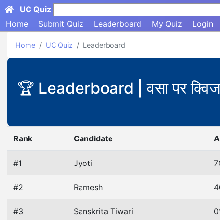
UC Quiz
Search here...
Home
Submit Quiz
Leaderboard
My Quiz
Login
Home
UC Quiz
Leaderboard
🏆 Leaderboard | वसा पर क्वि
Rank
Candidate
A
#1
Jyoti
7
#2
Ramesh
4
#3
Sanskrita Tiwari
0