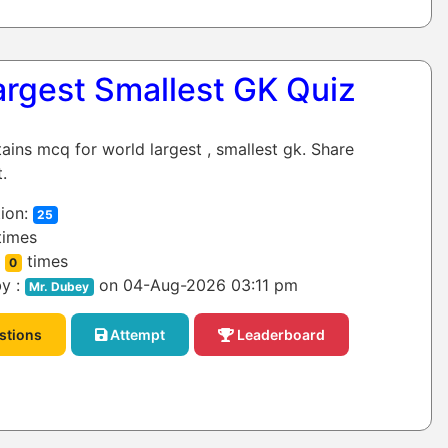
argest Smallest GK Quiz
tains mcq for world largest , smallest gk. Share
.
ion:
25
times
:
times
0
y :
on 04-Aug-2026 03:11 pm
Mr. Dubey
stions
Attempt
Leaderboard