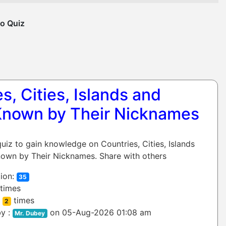
o Quiz
s, Cities, Islands and
Known by Their Nicknames
quiz to gain knowledge on Countries, Cities, Islands
own by Their Nicknames. Share with others
ion:
35
times
:
times
2
y :
on 05-Aug-2026 01:08 am
Mr. Dubey