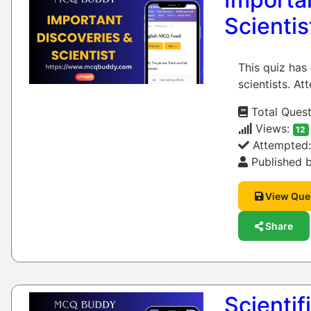
Scientis
This quiz has
scientists. At
Total Quest
Views:
12
Attempted
Published b
View Que
Share
Scienti