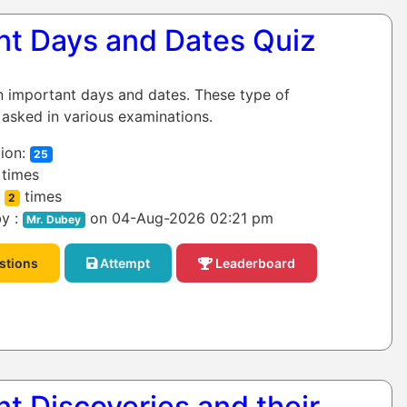
nt Days and Dates Quiz
on important days and dates. These type of
 asked in various examinations.
ion:
25
times
:
times
2
y :
on 04-Aug-2026 02:21 pm
Mr. Dubey
stions
Attempt
Leaderboard
t Discoveries and their