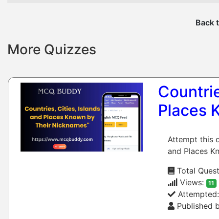
Back t
More Quizzes
Countrie
Places 
Attempt this 
and Places Kn
Total Quest
Views:
11
Attempted
Published b