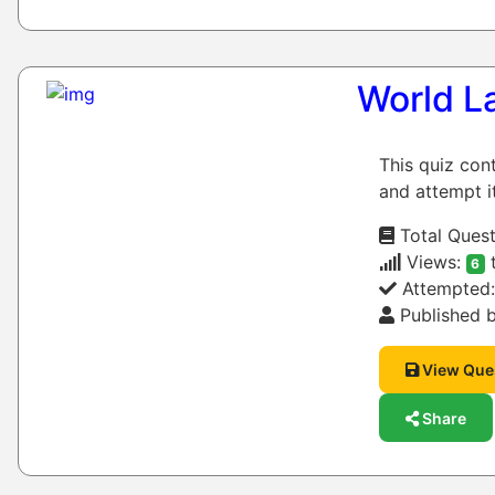
World L
This quiz con
and attempt it
Total Quest
Views:
6
Attempted
Published b
View Que
Share