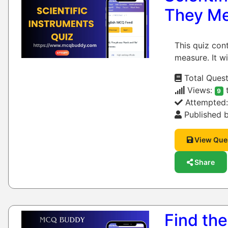
They M
This quiz con
measure. It wi
Total Quest
Views:
9
Attempted
Published b
View Que
Share
Find the