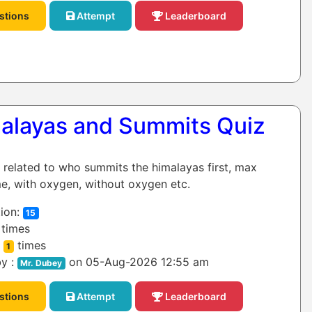
stions
Attempt
Leaderboard
alayas and Summits Quiz
z related to who summits the himalayas first, max
e, with oxygen, without oxygen etc.
ion:
15
times
:
times
1
y :
on 05-Aug-2026 12:55 am
Mr. Dubey
stions
Attempt
Leaderboard