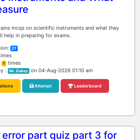
easure
tains mcqs on scientific instruments and what they
ll help in preparing for exams.
ion:
27
times
:
times
1
y :
on 04-Aug-2026 01:10 am
Mr. Dubey
stions
Attempt
Leaderboard
 error part quiz part 3 for