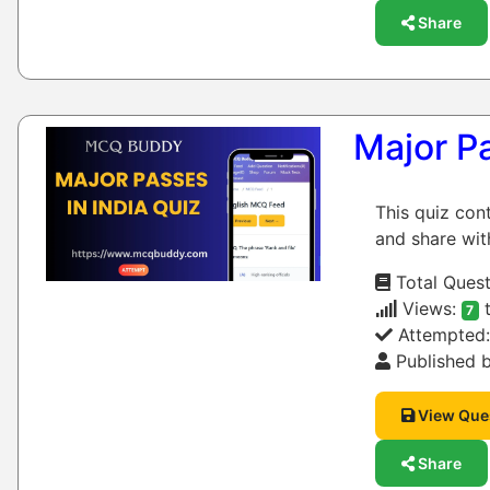
Share
Major Pa
This quiz con
and share wit
Total Quest
Views:
t
7
Attempted
Published b
View Que
Share